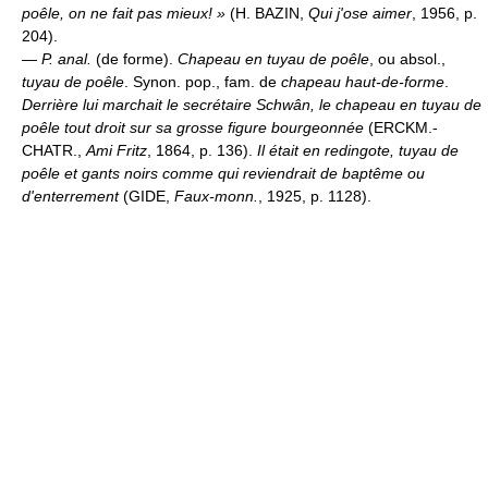
poêle, on ne fait pas mieux! »
(H. BAZIN,
Qui j'ose aimer
, 1956, p.
204).
—
P. anal.
(de forme).
Chapeau en tuyau de poêle
, ou absol.,
tuyau de poêle
. Synon. pop., fam. de
chapeau haut-de-forme
.
Derrière lui marchait le secrétaire Schwân, le chapeau en tuyau de
poêle tout droit sur sa grosse figure bourgeonnée
(ERCKM.-
CHATR.,
Ami Fritz
, 1864, p. 136).
Il était en redingote, tuyau de
poêle et gants noirs comme qui reviendrait de baptême ou
d'enterrement
(GIDE,
Faux-monn.
, 1925, p. 1128).