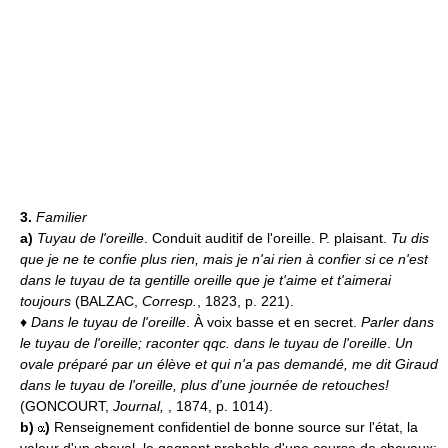
3.
Familier
a)
Tuyau de l'oreille
. Conduit auditif de l'oreille. P. plaisant.
Tu dis
que je ne te confie plus rien, mais je n'ai rien à confier si ce n'est
dans le tuyau de ta gentille oreille que je t'aime et t'aimerai
toujours
(BALZAC,
Corresp.
, 1823, p. 221).
♦
Dans le tuyau de l'oreille
. À voix basse et en secret.
Parler dans
le tuyau de l'oreille; raconter qqc. dans le tuyau de l'oreille
.
Un
ovale préparé par un élève et qui n'a pas demandé, me dit Giraud
dans le tuyau de l'oreille, plus d'une journée de retouches!
(GONCOURT,
Journal,
, 1874, p. 1014).
b)
)
Renseignement confidentiel de bonne source sur l'état, la
valeur d'un cheval, le gagnant probable d'une course de chevaux;