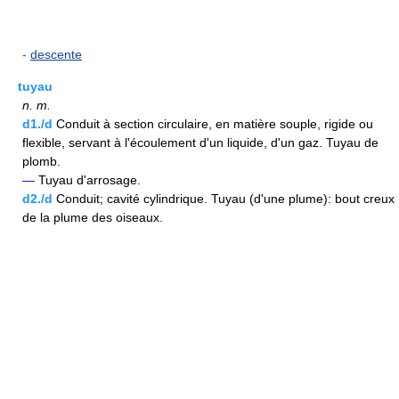
-
descente
tuyau
n.
m.
d1./d
Conduit à section circulaire, en matière souple, rigide ou
flexible, servant à l'écoulement d'un liquide, d'un gaz. Tuyau de
plomb.
—
Tuyau d'arrosage.
d2./d
Conduit; cavité cylindrique. Tuyau (d'une plume): bout creux
de la plume des oiseaux.