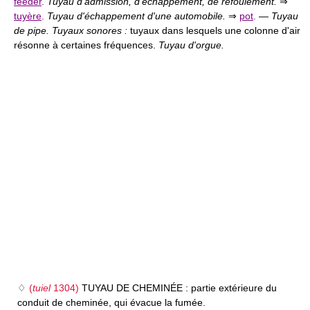
feeder
.
Tuyau d'admission, d'échappement, de refoulement.
⇒
tuyère
.
Tuyau d'échappement d'une automobile.
⇒
pot
.
—
Tuyau
de pipe. Tuyaux sonores :
tuyaux dans lesquels une colonne d'air
résonne à certaines fréquences.
Tuyau d'orgue.
♢
(
tuiel
1304)
TUYAU DE CHEMINÉE :
partie extérieure du
conduit de cheminée, qui évacue la fumée.