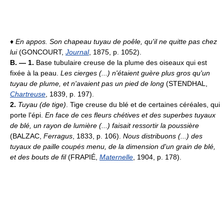
♦
En appos.
Son chapeau tuyau de poêle, qu'il ne quitte pas chez
lui
(GONCOURT,
Journal
, 1875, p. 1052).
B. — 1.
Base tubulaire creuse de la plume des oiseaux qui est
fixée à la peau.
Les cierges (...) n'étaient guère plus gros qu'un
tuyau de plume, et n'avaient pas un pied de long
(STENDHAL,
Chartreuse
, 1839, p. 197).
2.
Tuyau (de tige)
. Tige creuse du blé et de certaines céréales, qui
porte l'épi.
En face de ces fleurs chétives et des superbes tuyaux
de blé, un rayon de lumière (...) faisait ressortir la poussière
(BALZAC,
Ferragus
, 1833, p. 106).
Nous distribuons (...) des
tuyaux de paille coupés menu, de la dimension d'un grain de blé,
et des bouts de fil
(FRAPIÉ,
Maternelle
, 1904, p. 178).