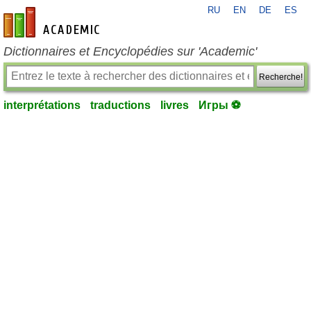
RU
EN
DE
ES
fr-academic.com
Dictionnaires et Encyclopédies sur 'Academic'
Recherche!
interprétations
traductions
livres
Игры ⚽