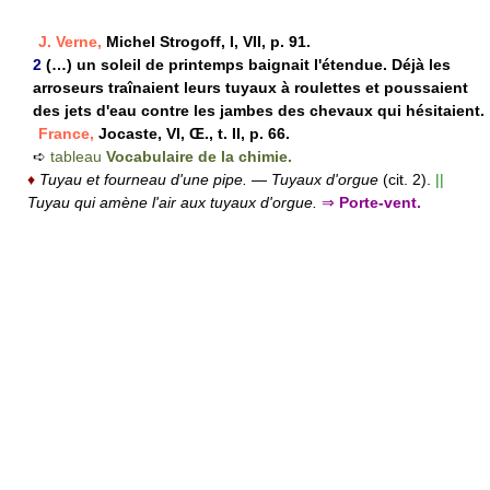
J. Verne,
Michel Strogoff, I, VII, p. 91.
2
(…) un soleil de printemps baignait l'étendue. Déjà les
arroseurs traînaient leurs tuyaux à roulettes et poussaient
des jets d'eau contre les jambes des chevaux qui hésitaient.
France,
Jocaste, VI, Œ., t. II, p. 66.
➪
tableau
Vocabulaire de la chimie.
♦
Tuyau et fourneau d'une pipe.
—
Tuyaux d'orgue
(cit. 2).
||
Tuyau qui amène l'air aux tuyaux d'orgue.
⇒
Porte-vent.