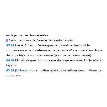
—
Tige creuse des céréales.
||
Fam.
Le tuyau de l'oreille: le conduit auditif.
d3./d
Par ext.
Fam.
Renseignement confidentiel dont la
connaissance peut déterminer la réussite d'une opération. Avoir
de bons tuyaux sur une course (pour parier sans risque).
d4./d
Pli cylindrique dont on orne du linge empesé. Collerette à
tuyaux.
d5./d
(
Djibouti
) Fouet, bâton utilisé pour infliger des châtiments
corporels.