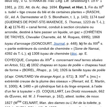
deux voy., v. G. STRAKA ds
Trav. Ling. Litt. Strasbourg
t. 19 n° 1
e
1981, p. 231. Att. ds
Ac.
dep. 1694.
Étymol. et Hist. 1.
Fin du XI
s.
tudel
« tige creuse du blé et de certaines plantes » (RASCHI,
Gl.
, éd. A. Darmesteter et D. S. Blondheim, t. 1, p. 143); 1174
tueil
(GUERNES DE PONT-STE-MAXENCE,
S. Thomas
, 1223 ds T.-L.);
2. a)
1176-81 « canal fermé, conduit à section circulaire ou
arrondie, destiné à faire passer un liquide, un gaz » (CHRÉTIEN
DE TROYES,
Chevalier Charrette
, éd. M. Roques, 6995); 1868
e
tuyau d'arrosage
(GONCOURT,
Journal
, p. 448);
b)
fin du XIII
s.
« partie extérieure du conduit de cheminée » (
Sone de Nansai
,
4392 ds T.-L.);
c)
1308
tuyau de cheminée
(
doc
.
ap.
E.
e
COYECQUE,
Comptes du XIV
s. concernant neuf terres situées
en Artois
, 51);
d)
1832
chapeau en tuyau de poêle
« chapeau haut
de forme » (BOREL,
Rhaps.
, p. 14); 1926
la famille tuyau de poêle
e
(d'apr. CHAUTARD
Vie étrange Argot
, p. 671);
3
. XIII
s. [ms.] «
extrémité creuse de la plume des oiseaux » (
Renart
, éd. E. Martin,
II, 1000);
4.
1480 « pli cylindrique fait à du linge empesé, à l'aide
d'un fer à tuyauter » (G. COQUILLART,
Les Droitz nouveaulx
, 662
ds
Œuvres
, éd. M. J. Freeman, p. 162), attest. isolée; de nouv.
me
1827 (M
CELNART,
Man. des dames ou L'Art de la toilette
, p.