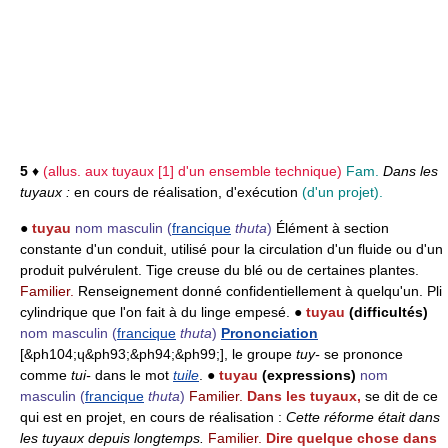
5
♦
(allus. aux tuyaux
[1]
d'un ensemble technique)
Fam.
Dans les
tuyaux :
en cours de réalisation, d'exécution
(d'un projet).
●
tuyau
nom masculin
(
francique
thuta
)
Élément à section
constante d'un conduit, utilisé pour la circulation d'un fluide ou d'un
produit pulvérulent. Tige creuse du blé ou de certaines plantes.
Familier.
Renseignement donné confidentiellement à quelqu'un. Pli
cylindrique que l'on fait à du linge empesé. ●
tuyau
(difficultés)
nom masculin
(
francique
thuta
)
Prononciation
[&ph104;ɥ&ph93;&ph94;&ph99;], le groupe
tuy-
se prononce
comme
tui-
dans le mot
tuile
. ●
tuyau
(expressions)
nom
masculin
(
francique
thuta
)
Familier.
Dans les tuyaux,
se dit de ce
qui est en projet, en cours de réalisation :
Cette réforme était dans
les tuyaux depuis longtemps.
Familier.
Dire quelque chose dans