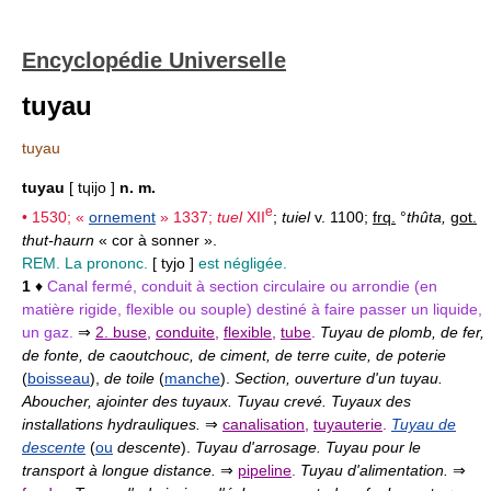
Encyclopédie Universelle
tuyau
tuyau
tuyau
[ tɥijo ]
n. m.
e
• 1530; «
ornement
» 1337;
tuel
XII
;
tuiel
v. 1100;
frq.
°
thûta,
got.
thut-haurn
« cor à sonner ».
REM. La prononc.
[ tyjo ]
est négligée.
1
♦
Canal fermé, conduit à section circulaire ou arrondie (en
matière rigide, flexible ou souple) destiné à faire passer un liquide,
un gaz.
⇒
2. buse
,
conduite
,
flexible
,
tube
.
Tuyau de plomb, de fer,
de fonte, de caoutchouc, de ciment, de terre cuite, de poterie
(
boisseau
),
de toile
(
manche
).
Section, ouverture d'un tuyau.
Aboucher, ajointer des tuyaux. Tuyau crevé. Tuyaux des
installations hydrauliques.
⇒
canalisation
,
tuyauterie
.
Tuyau de
descente
(
ou
descente
).
Tuyau d'arrosage. Tuyau pour le
transport à longue distance.
⇒
pipeline
.
Tuyau d'alimentation.
⇒