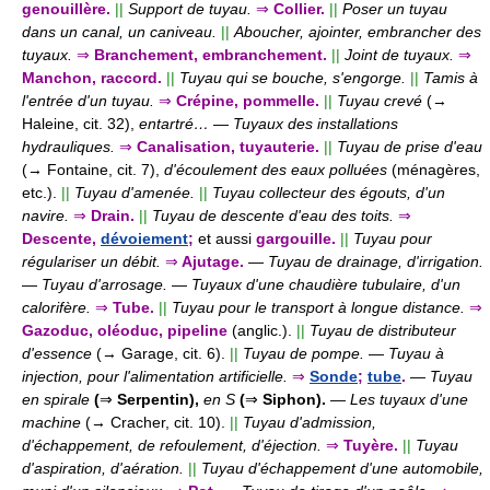
genouillère.
||
Support de tuyau.
⇒
Collier.
||
Poser un tuyau
dans un canal, un caniveau.
||
Aboucher, ajointer, embrancher des
tuyaux.
⇒
Branchement, embranchement.
||
Joint de tuyaux.
⇒
Manchon, raccord.
||
Tuyau qui se bouche, s'engorge.
||
Tamis à
l'entrée d'un tuyau.
⇒
Crépine, pommelle.
||
Tuyau crevé
(→
Haleine, cit. 32),
entartré…
—
Tuyaux des installations
hydrauliques.
⇒
Canalisation, tuyauterie.
||
Tuyau de prise d'eau
(→ Fontaine, cit. 7),
d'écoulement des eaux polluées
(ménagères,
etc.).
||
Tuyau d'amenée.
||
Tuyau collecteur des égouts, d'un
navire.
⇒
Drain.
||
Tuyau de descente d'eau des toits.
⇒
Descente,
dévoiement
;
et aussi
gargouille.
||
Tuyau pour
régulariser un débit.
⇒
Ajutage.
—
Tuyau de drainage, d'irrigation.
—
Tuyau d'arrosage.
—
Tuyaux d'une chaudière tubulaire, d'un
calorifère.
⇒
Tube.
||
Tuyau pour le transport à longue distance.
⇒
Gazoduc, oléoduc, pipeline
(anglic.).
||
Tuyau de distributeur
d'essence
(→ Garage, cit. 6).
||
Tuyau de pompe.
—
Tuyau à
injection, pour l'alimentation artificielle.
⇒
Sonde
;
tube
.
—
Tuyau
en spirale
(
⇒
Serpentin),
en S
(
⇒
Siphon).
—
Les tuyaux d'une
machine
(→ Cracher, cit. 10).
||
Tuyau d'admission,
d'échappement, de refoulement, d'éjection.
⇒
Tuyère.
||
Tuyau
d'aspiration, d'aération.
||
Tuyau d'échappement d'une automobile,