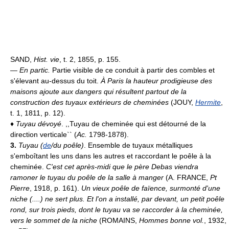
SAND,
Hist. vie
, t. 2, 1855, p. 155.
—
En partic.
Partie visible de ce conduit à partir des combles et
s'élevant au-dessus du toit.
À Paris la hauteur prodigieuse des
maisons ajoute aux dangers qui résultent partout de la
construction des tuyaux extérieurs de cheminées
(JOUY,
Hermite
,
t. 1, 1811, p. 12).
♦
Tuyau dévoyé
. ,,Tuyau de cheminée qui est détourné de la
direction verticale`` (
Ac.
1798-1878).
3.
Tuyau (
de
/du poêle)
. Ensemble de tuyaux métalliques
s'emboîtant les uns dans les autres et raccordant le poêle à la
cheminée.
C'est cet après-midi que le père Debas viendra
ramoner le tuyau du poêle de la salle à manger
(A. FRANCE,
Pt
Pierre
, 1918, p. 161).
Un vieux poêle de faïence, surmonté d'une
niche (....) ne sert plus. Et l'on a installé, par devant, un petit poêle
rond, sur trois pieds, dont le tuyau va se raccorder à la cheminée,
vers le sommet de la niche
(ROMAINS,
Hommes bonne vol.
, 1932,