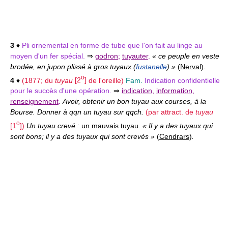
3
♦
Pli ornemental en forme de tube que l'on fait au linge au
moyen d'un fer spécial.
⇒
godron
;
tuyauter
.
« ce peuple en veste
brodée, en jupon plissé à gros tuyaux (
fustanelle
) »
(
Nerval
)
.
o
4
♦
(1877; du
tuyau
[2
]
de l'oreille)
Fam.
Indication confidentielle
pour le succès d'une opération.
⇒
indication
,
information
,
renseignement
.
Avoir, obtenir un bon tuyau aux courses, à la
Bourse. Donner à qqn un tuyau sur qqch.
(par attract. de
tuyau
o
[1
]
)
Un tuyau crevé :
un mauvais tuyau.
« Il y a des tuyaux qui
sont bons; il y a des tuyaux qui sont crevés »
(
Cendrars
)
.