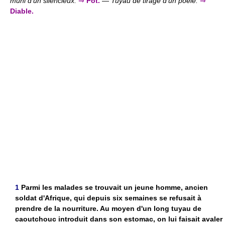
muni d'un silencieux.
⇒
Pot.
—
Tuyau de tirage d'un poêle.
⇒
Diable.
1
Parmi les malades se trouvait un jeune homme, ancien
soldat d'Afrique, qui depuis six semaines se refusait à
prendre de la nourriture. Au moyen d'un long tuyau de
caoutchouc introduit dans son estomac, on lui faisait avaler