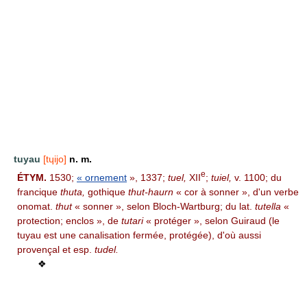
tuyau
[tɥijo]
n. m.
e
ÉTYM.
1530;
« ornement
», 1337;
tuel,
XII
;
tuiel,
v. 1100; du
francique
thuta,
gothique
thut-haurn
« cor à sonner », d'un verbe
onomat.
thut
« sonner », selon Bloch-Wartburg; du lat.
tutella
«
protection; enclos », de
tutari
« protéger », selon Guiraud (le
tuyau est une canalisation fermée, protégée), d'où aussi
provençal et esp.
tudel.
❖