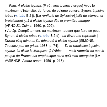
—
Fam.
À pleins tuyaux
. [P. réf. aux tuyaux d'orgue] Avec le
maximum d'intensité, de force, de volume sonore. Synon.
à pleins
tubes
(
v
.
tube
B 2 j). [
La ronflerie de Sylvestre
]
jaillit du silence, et
brutalement (...) à pleins tuyaux dès la première attaque
(ARNOUX,
Zulma
, 1960, p. 202).
♦
Au fig.
Complètement; au maximum; autant que faire se peut.
Synon.
à pleins tubes
(
v
.
tube
B 2 d). [
La fièvre me reprenait.
]
Durant cinq minutes j'ai déconné à pleins tuyaux
(SIMONIN,
Touchez pas au grisbi
, 1953, p. 74). —
Tu te rabaisses à pleins
tuyaux, lui disait la Marquise
[
à l'Abbé
]; —
mais rappelle-toi que le
peuple de France est emphatique sans qu'il s'en aperçoive
(LA
VARENDE,
Amour sacré
, 1959, p. 213).