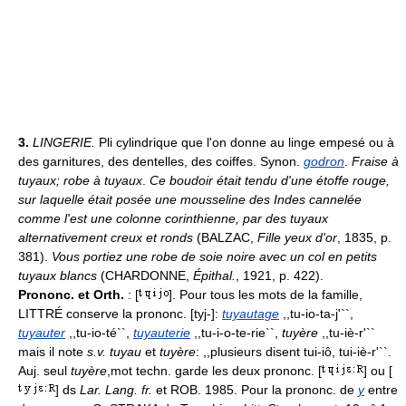
3.
LINGERIE.
Pli cylindrique que l'on donne au linge empesé ou à
des garnitures, des dentelles, des coiffes. Synon.
godron
.
Fraise à
tuyaux; robe à tuyaux
.
Ce boudoir était tendu d'une étoffe rouge,
sur laquelle était posée une mousseline des Indes cannelée
comme l'est une colonne corinthienne, par des tuyaux
alternativement creux et ronds
(BALZAC,
Fille yeux d'or
, 1835, p.
381).
Vous portiez une robe de soie noire avec un col en petits
tuyaux blancs
(CHARDONNE,
Épithal.
, 1921, p. 422).
Prononc. et Orth.
: [
]. Pour tous les mots de la famille,
LITTRÉ conserve la prononc. [tyj-]:
tuyautage
,,tu-io-ta-j'``,
tuyauter
,,tu-io-té``,
tuyauterie
,,tu-i-o-te-rie``,
tuyère
,,tu-iè-r'``
mais il note
s.v. tuyau
et
tuyère
: ,,plusieurs disent tui-iô, tui-iè-r'``.
Auj. seul
tuyère
,
mot techn. garde les deux prononc. [
] ou [
] ds
Lar. Lang. fr.
et ROB. 1985. Pour la prononc. de
y
entre