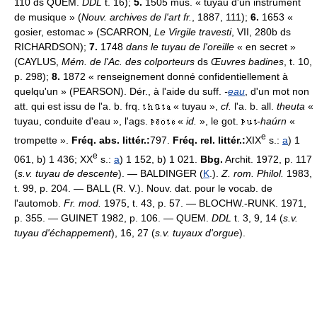
110 ds QUEM.
DDL
t. 16);
5.
1505 mus. « tuyau d'un instrument
de musique » (
Nouv. archives de l'art fr.
, 1887, 111);
6.
1653 «
gosier, estomac » (SCARRON,
Le Virgile travesti
, VII, 280b ds
RICHARDSON);
7.
1748
dans le tuyau de l'oreille
« en secret »
(CAYLUS,
Mém. de l'Ac. des colporteurs
ds
Œuvres badines
, t. 10,
p. 298);
8.
1872 « renseignement donné confidentiellement à
quelqu'un » (PEARSON). Dér., à l'aide du suff.
-
eau
, d'un mot non
att. qui est issu de l'a. b. frq.
« tuyau »,
cf.
l'a. b. all.
theuta
«
tuyau, conduite d'eau », l'ags.
«
id.
», le got.
-haúrn
«
e
trompette ».
Fréq. abs. littér.:
797.
Fréq. rel. littér.:
XIX
s.:
a
) 1
e
061, b) 1 436; XX
s.:
a
) 1 152, b) 1 021.
Bbg.
Archit. 1972, p. 117
(
s.v. tuyau de descente
). — BALDINGER (
K
.).
Z. rom. Philol.
1983,
t. 99, p. 204. — BALL (R. V.). Nouv. dat. pour le vocab. de
l'automob.
Fr. mod.
1975, t. 43, p. 57. — BLOCHW.-RUNK. 1971,
p. 355. — GUINET 1982, p. 106. — QUEM.
DDL
t. 3, 9, 14 (
s.v.
tuyau d'échappement
), 16, 27 (
s.v. tuyaux d'orgue
).