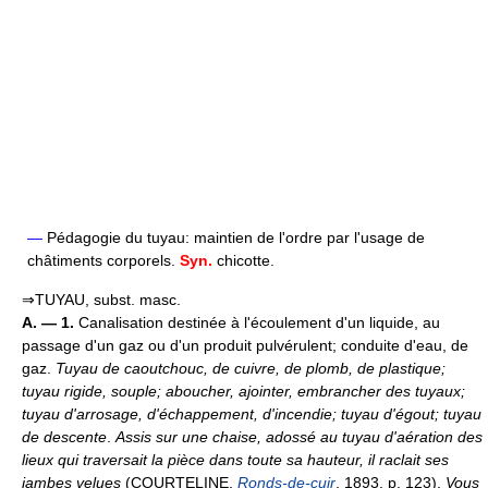
—
Pédagogie du tuyau: maintien de l'ordre par l'usage de
châtiments corporels.
Syn.
chicotte.
⇒TUYAU, subst. masc.
A. — 1.
Canalisation destinée à l'écoulement d'un liquide, au
passage d'un gaz ou d'un produit pulvérulent; conduite d'eau, de
gaz.
Tuyau de caoutchouc, de cuivre, de plomb, de plastique;
tuyau rigide, souple; aboucher, ajointer, embrancher des tuyaux;
tuyau d'arrosage, d'échappement, d'incendie; tuyau d'égout; tuyau
de descente
.
Assis sur une chaise, adossé au tuyau d'aération des
lieux qui traversait la pièce dans toute sa hauteur, il raclait ses
jambes velues
(COURTELINE,
Ronds-de-cuir
, 1893, p. 123).
Vous